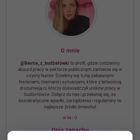
O mnie
@Bestie_z_budżetówki
to profil, gdzie codzienny
absurd pracy w sektorze publicznym zamienia się w
czysty humor. Dzielimy się tutaj zabawnymi
historiami, memami i sytuacjami, które z łatwością
zrozumieją ci, którzy doświadczyli uroków pracy w
budżetówce. Dołącz do nas i przekonaj się, że
biurokratyczne wpadki, zarządzenia i regulaminy to
najlepsze źródło śmiechu!
o tu :-)
Opis zapachu