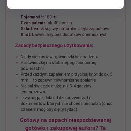
Informacje o świeczce:
Pojemność:
180 ml
Czas palenia:
ok. 40 godzin
Skład:
wosk sojowy, naturalne olejki zapachowe
Knot:
bawełniany, bez dodatków chemicznych
Zasady bezpiecznego użytkowania:
Nigdy nie zostawiaj świeczki bez nadzoru.
Pal świeczkę na stabilnej, ognioodpornej
powierzchni.
Przed każdym zapaleniem przycinaj knot do ok. 5
mm – to zapewni równomierne spalanie.
Nie pal świeczki dłużej niż 3-4 godziny
jednorazowo.
Trzymaj ją z dala od dzieci, zwierząt i
dokumentów, których nie chcesz podpalać (choć
czasem mogłoby się przydać).
Gotowy na zapach niespodziewanej
gotówki i zakupowej euforii? Ta