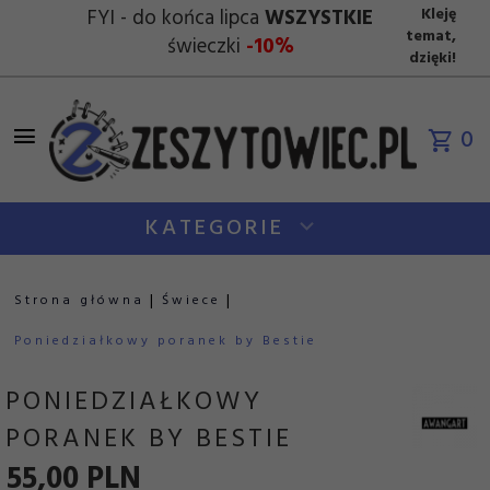
FYI - do końca lipca
WSZYSTKIE
Kleję
temat,
świeczki
-10%
dzięki!
0
KATEGORIE
Strona główna
Świece
Poniedziałkowy poranek by Bestie
PONIEDZIAŁKOWY
PORANEK BY BESTIE
55,
00
PLN