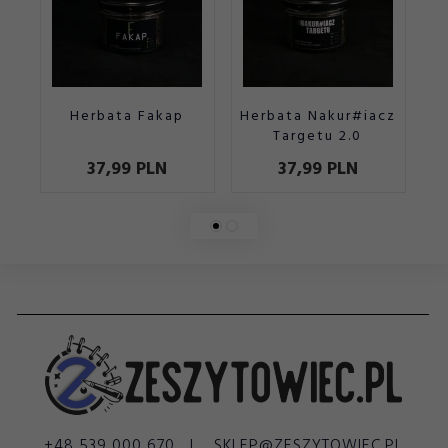
Herbata Fakap
Herbata Nakur#iacz
Targetu 2.0
37,
99
PLN
37,
99
PLN
+48 539 000 670
SKLEP@ZESZYTOWIEC.PL