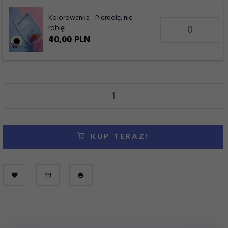
Kolorowanka - Pierdolę, nie
Ilość
robię!
dla
40,
00
PLN
produktu
7947
KUP TERAZ!