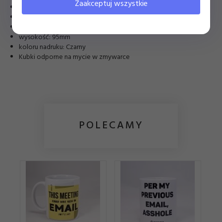
Zaakceptuj wszystkie
rozmiar: kubek ceramiczny 330ml
kolor: biały
średnica: 80mm
wysokość: 95mm
koloru nadruku: Czarny
Kubki odporne na mycie w zmywarce
POLECAMY