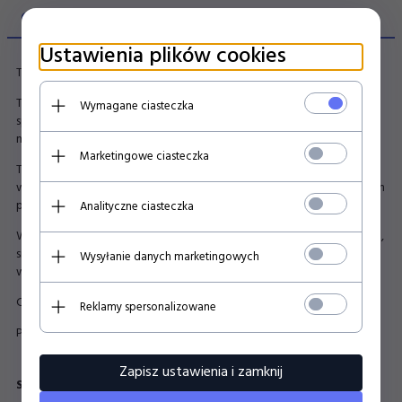
OPIS PRODUKTU
Ustawienia plików cookies
To nie jest kubek na codzień.
To kubek na specjalną okazję. Jaką? Np. na kolejne wewnętrzne
Wymagane ciasteczka
spotkanie, które nic nie wniesie i które spokojnie mogło by byc
mailem, lub nawet myslą w głowie.
Marketingowe ciasteczka
Ten ajtem powinien być w Twoim biurku just in case, bo nigdy nie
wiadomo czy dziś nie będzie Ci dane uczestniczyć w tym zabawnym
przedsięwzięciu.
Analityczne ciasteczka
W razie co, wyciągasz go spod pachy, zapełniasz kawowym płynem,
siadasz na czole stołu i patrzysz z pogardą na otaczających
Wysyłanie danych marketingowych
współpracowników.
Czyż nie jest to idelna projekcja poniedziałku?
Reklamy spersonalizowane
Pomyśl tylko ;-)
Zapisz ustawienia i zamknij
Specyfikacja: