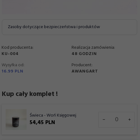
Zasoby dotyczące bezpieczeństwa i produktów
Kod producenta:
Realizacja zamówienia:
KU-004
48 GODZIN
Wysyłka od:
Producent:
16.99 PLN
AWANGART
Kup cały komplet !
Ilość
Świeca - Woń Księgowej
dla
54,
45
PLN
produktu
7943