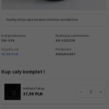
Zasoby dotyczące bezpieczeństwa i produktów
Kod producenta:
Realizacja zamówienia:
SW-014
48 GODZIN
Wysyłka od:
Producent:
16.99 PLN
AWANGART
Kup cały komplet !
Ilość
Herbata Fakap
dla
37,
99
PLN
produktu
7934