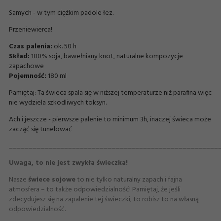
Samych - w tym ciężkim padole łez.
Przeniewierca!
Czas palenia:
ok. 50 h
Skład:
100% soja, bawełniany knot, naturalne kompozycje
zapachowe
Pojemność:
180 ml
Pamiętaj: Ta świeca spala się w niższej temperaturze niż parafina więc
nie wydziela szkodliwych toksyn.
Ach i jeszcze - pierwsze palenie to minimum 3h, inaczej świeca może
zacząć się tunelować
_____________________________________________________
Uwaga, to nie jest zwykła świeczka!
Nasze
świece sojowe
to nie tylko naturalny zapach i fajna
atmosfera – to także odpowiedzialność! Pamiętaj, że jeśli
zdecydujesz się na zapalenie tej świeczki, to robisz to na własną
odpowiedzialność.