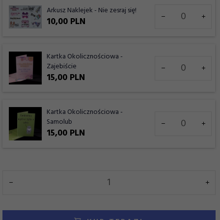
Ilość
Arkusz Naklejek - Nie zesraj się!
dla
10,
00
PLN
produktu
7975
Kartka Okolicznościowa -
Ilość
Zajebiście
dla
15,
00
PLN
produktu
7991
Kartka Okolicznościowa -
Ilość
Samolub
dla
15,
00
PLN
produktu
7992