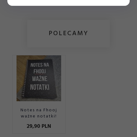
POLECAMY
Notes na Fhooj
ważne notatki!
29,
90
PLN