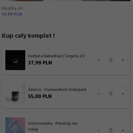
Wysyłka od:
16.99 PLN
Kup cały komplet !
Ilość
Herbata Nakur#iacz Targetu 2.0
dla
37,
99
PLN
produktu
7935
Ilość
Świeca - Overworked Underpaid
dla
55,
00
PLN
produktu
7945
Kolorowanka - Pierdolę, nie
Ilość
robię!
dla