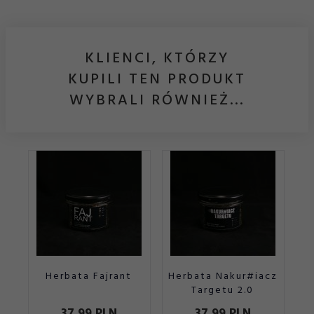
KLIENCI, KTÓRZY
KUPILI TEN PRODUKT
WYBRALI RÓWNIEŻ...
Herbata Fajrant
Herbata Nakur#iacz
Targetu 2.0
37,
99
PLN
37,
99
PLN