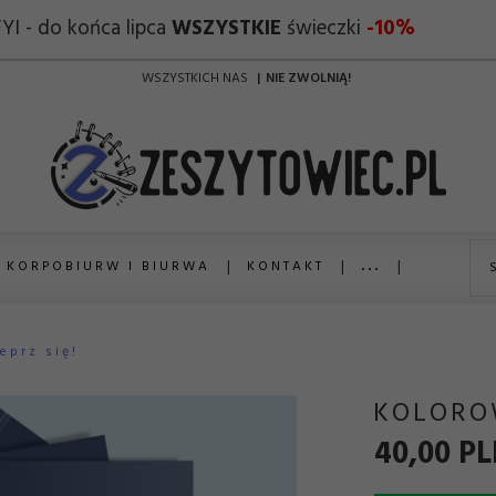
FYI - do końca lipca
WSZYSTKIE
świeczki
-10%
WSZYSTKICH NAS
NIE ZWOLNIĄ!
KORPOBIURW I BIURWA
KONTAKT
...
eprz się!
KOLOROW
40,
00
PL