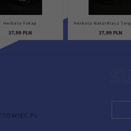
Herbata Fakap
Herbata Nakur#iacz Targ
37,
99
PLN
37,
99
PLN
YTOWIEC.PL