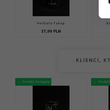
Herbata Fakap
K
37,
99
PLN
KLIENCI, K
Produkt dostępny!
Produkt