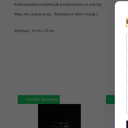
Kolorowanka rozluźnia jak poranna kawa w sobotę.
Więc nie czekaj na nic - flamastry w dłoń i ruszaj :)
Wymiary: 31 cm x 21 cm
Produkt dostępny!
Produkt