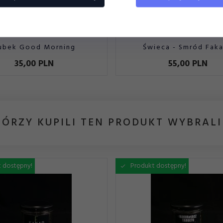
ubek Good Morning
Świeca - Smród Fak
35,
00
PLN
55,
00
PLN
TÓRZY KUPILI TEN PRODUKT WYBRALI
 dostępny!
Produkt dostępny!