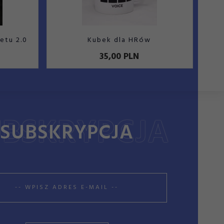
etu 2.0
Kubek dla HRów
35,
00
PLN
SUBSKRYPCJA