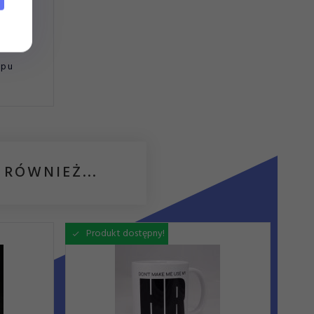
apu
 RÓWNIEŻ...
Produkt dostępny!