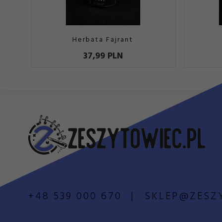
Herbata Fajrant
37,
99
PLN
+48 539 000 670
SKLEP@ZESZ