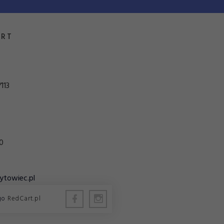
RT
113
0
ytowiec.pl
go
RedCart.pl