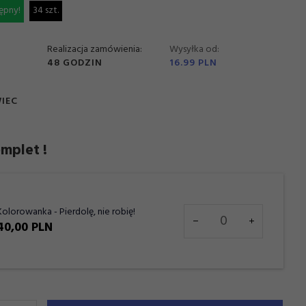
ępny!
34 szt.
Realizacja zamówienia:
Wysyłka od:
48 GODZIN
16.99 PLN
WIEC
mplet !
Ilość
Kolorowanka - Pierdolę, nie robię!
dla
40,
00
PLN
produktu
7947