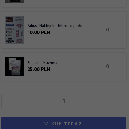
7963
Ilość
Arkusz Naklejek - Jebło to jebło!
dla
10,
00
PLN
produktu
7976
Ilość
Smaczna Kawusia
dla
25,
00
PLN
produktu
8030
KUP TERAZ!