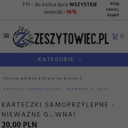
FYI - do końca lipca
WSZYSTKIE
Kleję
temat,
świeczki
-10%
dzięki!
0
KATEGORIE
Strona główna
Graty na biurko
Karteczki samoprzylepne - Nieważne g...wna!
KARTECZKI SAMOPRZYLEPNE -
NIEWAŻNE G...WNA!
20,
00
PLN