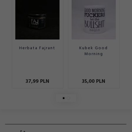
Herbata Fajrant
Kubek Good
K
Morning
37,
99
PLN
35,
00
PLN