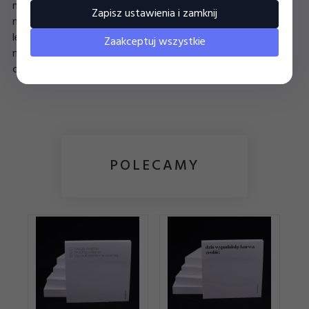
napięciu i deadline'ach. Dodają odrobinę humoru do
Zapisz ustawienia i zamknij
najbardziej stresujących chwil i przypominają, że czasem
lepiej śmiać się z nieuchronnych "wczoraj", niż zadręczać się
Zaakceptuj wszystkie
nimi. Idealne dla każdego, kto żyje na pełnym gazie i nie ma
czasu na nudę!
POLECAMY